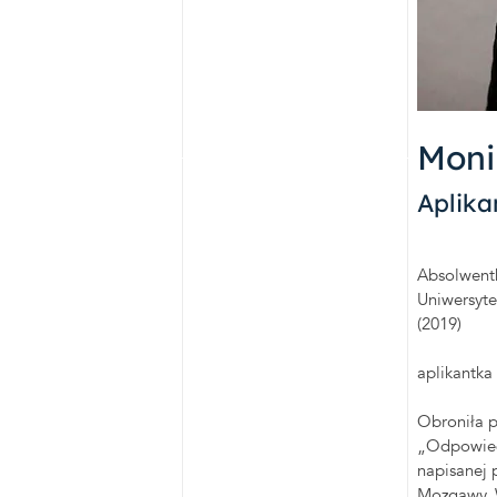
Moni
Aplika
Absolwentk
Uniwersyte
(2019)
aplikantka
Obroniła p
„Odpowiedz
napisanej 
Mozgawy. W