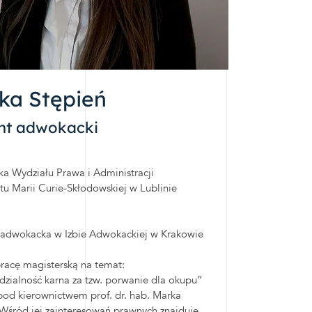
ka Stępień
nt adwokacki
a Wydziału Prawa i Administracji
tu Marii Curie-Skłodowskiej w Lublinie
 adwokacka w Izbie Adwokackiej w Krakowie
racę magisterską na temat:
ialność karna za tzw. porwanie dla okupu”
pod kierownictwem prof. dr. hab. Marka
śród jej zainteresowań prawnych znajduje