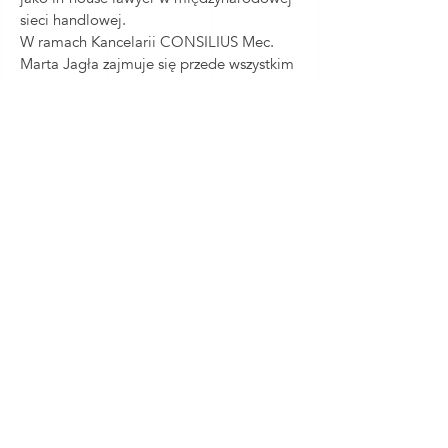
sieci handlowej.
W ramach Kancelarii CONSILIUS Mec.
Marta Jagła zajmuje się przede wszystkim
sprawami imigracyjnymi, w tym
dotyczącymi kwestii legalizacji pobytów
cudzoziemców na terytorium RP oraz
zagadnieniami dotyczącymi obywatelstwa
polskiego. Ponadto Mec. Marta Jagła
doradza w obszarze prawa rodzinnego, z
którym w ramach praktyki zawodowej ma
do czynienia od wielu lat.
Języki: angielski.
Nasz zespół
Nasze usługi
© 2023 CONSIULIUS Adwokaci i Radcy Prawni