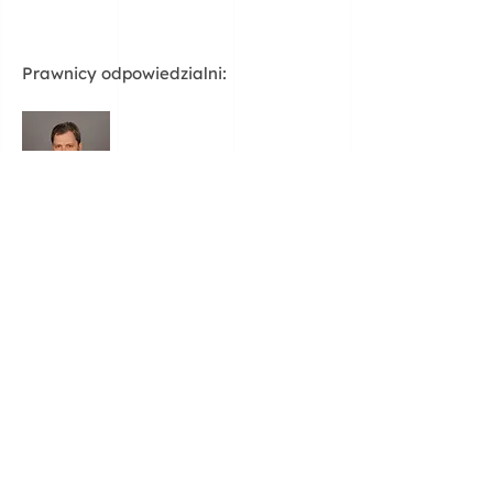
Prawnicy odpowiedzialni:
Michał Kaczmarzyk
Adwokat
Marta Jagła
Adwokat
Nasze usługi